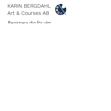
KARIN BERGDAHL
Art & Courses AB
Registrera dig för vårt
nyhetsbrev!
Jag godkänner
sekretesspolicyn.
Skicka
©2022 by Karin Bergdahl Art&Courses | The EXP
Blueprint