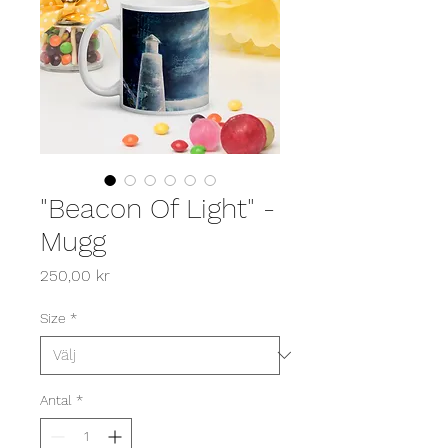
"Beacon Of Light" -
Mugg
Pris
250,00 kr
Size
*
Antal
*