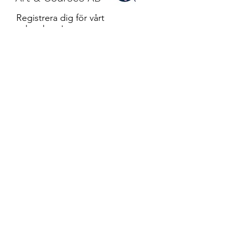
Registrera dig för vårt
nyhetsbrev!
Jag godkänner
sekretesspolicyn.
Skicka
©2022 by Karin Bergdahl Art&Courses | The EXP
Blueprint