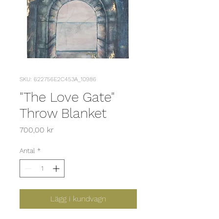
SKU: 622756E2C453A_10986
"The Love Gate"
Throw Blanket
Pris
700,00 kr
Antal
*
Lägg i kundvagn