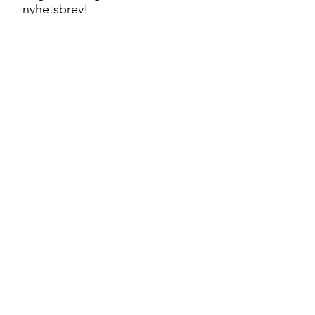
nyhetsbrev!
Jag godkänner
sekretesspolicyn.
Skicka
©2022 by Karin Bergdahl Art&Courses | The EXP
Blueprint