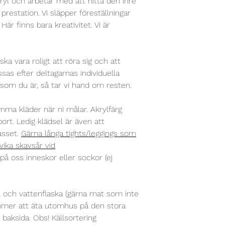
ryl och arbetar med att hitta den inre
 prestation. Vi släpper föreställningar
 Här finns bara kreativitet.
Vi är
ka vara roligt att röra sig och att
sas efter deltagarnas individuella
som du är, så tar vi hand om resten.
ma kläder när ni målar. Akrylfärg
bort. Ledig klädsel är även att
asset.
Gärna långa tights/leggings som
vika skavsår vid
på oss inneskor eller sockor (ej
 och vattenflaska (gärna mat som inte
mmer att äta utomhus på den stora
baksida. Obs! Källsortering