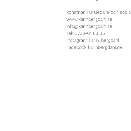
konstnär, kursledare och soc
www.karinbergdahl.se
info@karinbergdahl.se
Tel: 0733-01 83 35
Instagram
karin_bergdahl
Facebook
karinbergdahl.se