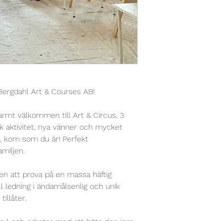
Bergdahl Art & Courses AB!
 Varmt välkommen till Art & Circus,
3
isk aktivitet, nya vänner och mycket
s, kom som du är! Perfekt
amiljen.
en att prova på en massa häftig
l ledning i ändamålsenlig och unik
illåter.