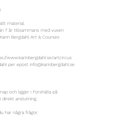
6
allt material.
från 7 år tillsammans med vuxen
Karin Bergdahl Art & Courses
ps://www.karinbergdahl.se/artcircus
gdahl per epost
info@karinbergdahl.se
emap och
ligger i Forshälla på
 direkt anslutning.
u har några frågor.