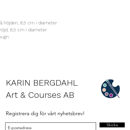
å höjden, 8,5 cm i diameter
höjd, 8,5 cm i diameter
sugn
KARIN BERGDAHL
Art & Courses AB
Registrera dig för vårt nyhetsbrev!
Skicka