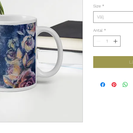
Size
*
Välj
Antal
*
L