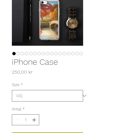
iPhone Case
Pris
250,00 kr
Size
*
Antal
*