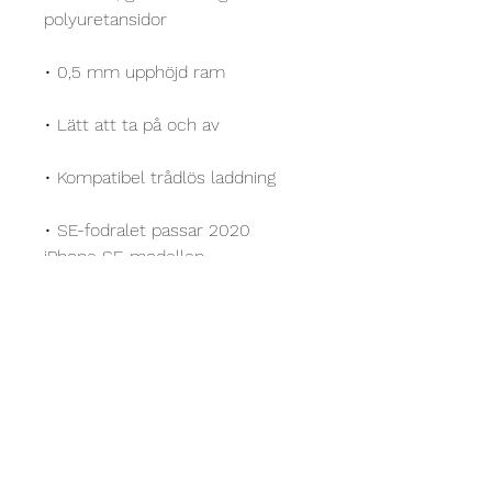
polyuretansidor
• 0,5 mm upphöjd ram
• Lätt att ta på och av
• Kompatibel trådlös laddning
• SE-fodralet passar 2020 
iPhone SE-modellen
KARIN BERGDAHL
Art & Courses AB